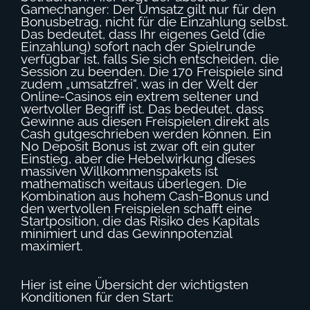
Gamechanger: Der Umsatz gilt nur für den
Bonusbetrag, nicht für die Einzahlung selbst.
Das bedeutet, dass Ihr eigenes Geld (die
Einzahlung) sofort nach der Spielrunde
verfügbar ist, falls Sie sich entscheiden, die
Session zu beenden. Die 170 Freispiele sind
zudem „umsatzfrei“, was in der Welt der
Online-Casinos ein extrem seltener und
wertvoller Begriff ist. Das bedeutet, dass
Gewinne aus diesen Freispielen direkt als
Cash gutgeschrieben werden können. Ein
No Deposit Bonus ist zwar oft ein guter
Einstieg, aber die Hebelwirkung dieses
massiven Willkommenspakets ist
mathematisch weitaus überlegen. Die
Kombination aus hohem Cash-Bonus und
den wertvollen Freispielen schafft eine
Startposition, die das Risiko des Kapitals
minimiert und das Gewinnpotenzial
maximiert.
Hier ist eine Übersicht der wichtigsten
Konditionen für den Start: