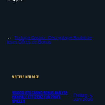
←
Tortuga Casino : Décryptage Brutal de
leurs Offres de Bonus
WEITERE BEITRÄGE
Viggoslots Casino Bonus Analyse:
Freitag, 5.
Maximale Effizienz für Profi-
Juni 2026
Spieler