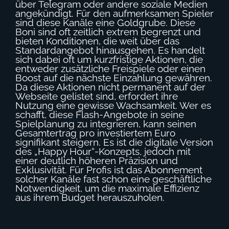
über Telegram oder andere soziale Medien
angekündigt. Für den aufmerksamen Spieler
sind diese Kanäle eine Goldgrube. Diese
Boni sind oft zeitlich extrem begrenzt und
bieten Konditionen, die weit über das
Standardangebot hinausgehen. Es handelt
sich dabei oft um kurzfristige Aktionen, die
entweder zusätzliche Freispiele oder einen
Boost auf die nächste Einzahlung gewähren.
Da diese Aktionen nicht permanent auf der
Webseite gelistet sind, erfordert ihre
Nutzung eine gewisse Wachsamkeit. Wer es
schafft, diese Flash-Angebote in seine
Spielplanung zu integrieren, kann seinen
Gesamtertrag pro investiertem Euro
signifikant steigern. Es ist die digitale Version
des „Happy Hour“-Konzepts, jedoch mit
einer deutlich höheren Präzision und
Exklusivität. Für Profis ist das Abonnement
solcher Kanäle fast schon eine geschäftliche
Notwendigkeit, um die maximale Effizienz
aus ihrem Budget herauszuholen.