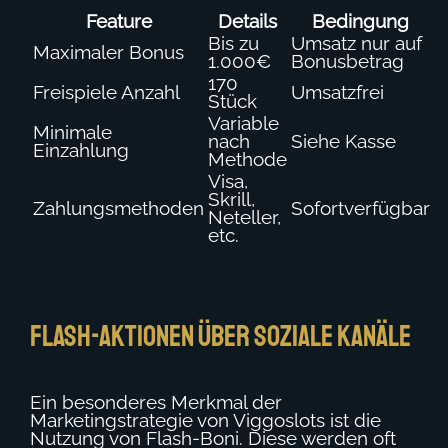
Feature
Details
Bedingung
Bis zu
Umsatz nur auf
Maximaler Bonus
1.000€
Bonusbetrag
170
Freispiele Anzahl
Umsatzfrei
Stück
Variable
Minimale
nach
Siehe Kasse
Einzahlung
Methode
Visa,
Skrill,
Zahlungsmethoden
Sofortverfügbar
Neteller,
etc.
Flash-Aktionen über soziale Kanäle
Ein besonderes Merkmal der
Marketingstrategie von Viggoslots ist die
Nutzung von Flash-Boni. Diese werden oft