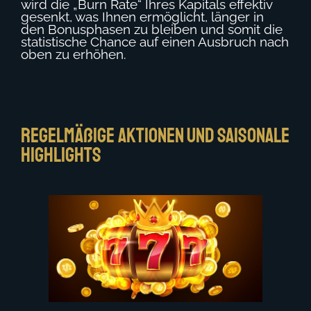
wird die „Burn Rate“ Ihres Kapitals effektiv
gesenkt, was Ihnen ermöglicht, länger in
den Bonusphasen zu bleiben und somit die
statistische Chance auf einen Ausbruch nach
oben zu erhöhen.
Regelmäßige Aktionen und saisonale
Highlights