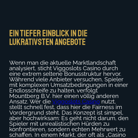
Ein tiefer Einblick in die
lukrativsten Angebote
Wenn man die aktuelle Marktlandschaft
analysiert, sticht Viggoslots Casino durch
eine extrem seltene Bonusstruktur hervor.
Während viele Anbieter versuchen, Spieler
mit komplexen Umsatzbedingungen in einer
Endlosschleife zu halten, verfolgt
Mountberg B.V. hier einen völlig anderen
Ansatz. Wer die
Viggoslots Casino
nutzt,
stellt schnell fest, dass hier die Fairness im
Vordergrund steht. Das Konzept ist simpel,
aber hochwirksam: Es geht nicht darum, den
Spieler mit unrealistischen Hürden zu
konfrontieren, sondern echten Mehrwert zu
schaffen. In einem Markt, der oft als „Casino