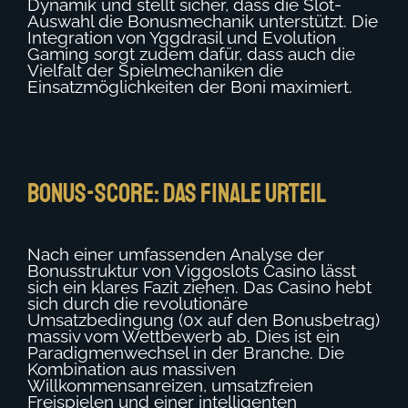
Dynamik und stellt sicher, dass die Slot-
Auswahl die Bonusmechanik unterstützt. Die
Integration von Yggdrasil und Evolution
Gaming sorgt zudem dafür, dass auch die
Vielfalt der Spielmechaniken die
Einsatzmöglichkeiten der Boni maximiert.
Bonus-Score: Das finale Urteil
Nach einer umfassenden Analyse der
Bonusstruktur von Viggoslots Casino lässt
sich ein klares Fazit ziehen. Das Casino hebt
sich durch die revolutionäre
Umsatzbedingung (0x auf den Bonusbetrag)
massiv vom Wettbewerb ab. Dies ist ein
Paradigmenwechsel in der Branche. Die
Kombination aus massiven
Willkommensanreizen, umsatzfreien
Freispielen und einer intelligenten