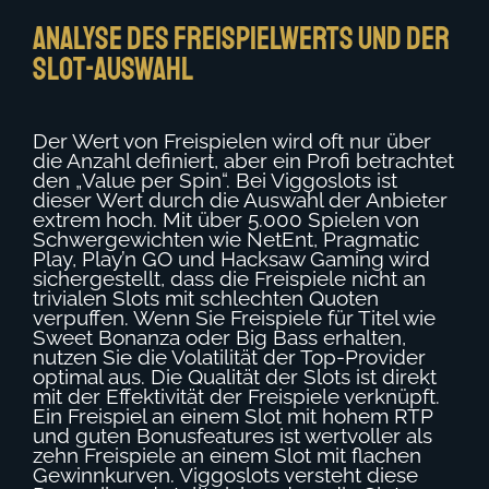
Analyse des Freispielwerts und der
Slot-Auswahl
Der Wert von Freispielen wird oft nur über
die Anzahl definiert, aber ein Profi betrachtet
den „Value per Spin“. Bei Viggoslots ist
dieser Wert durch die Auswahl der Anbieter
extrem hoch. Mit über 5.000 Spielen von
Schwergewichten wie NetEnt, Pragmatic
Play, Play’n GO und Hacksaw Gaming wird
sichergestellt, dass die Freispiele nicht an
trivialen Slots mit schlechten Quoten
verpuffen. Wenn Sie Freispiele für Titel wie
Sweet Bonanza oder Big Bass erhalten,
nutzen Sie die Volatilität der Top-Provider
optimal aus. Die Qualität der Slots ist direkt
mit der Effektivität der Freispiele verknüpft.
Ein Freispiel an einem Slot mit hohem RTP
und guten Bonusfeatures ist wertvoller als
zehn Freispiele an einem Slot mit flachen
Gewinnkurven. Viggoslots versteht diese