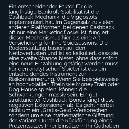
Ein entscheidender Faktor für die
langfristige Bankroll-Stabilität ist die
Cashback-Mechanik, die Viggoslots
implementiert hat. Im Gegensatz zu vielen
anderen Plattformen, bei denen Cashback
oft nur eine Marketingfloskel ist, fungiert
dieser Mechanismus hier als eine Art
Versicherung für Ihre Spielsessions. Die
Rückerstattung basiert auf den
Nettoverlusten und ist so kalkuliert, dass sie
eine zweite Chance bietet, ohne dass sofort
eine neue Einzahlung getätigt werden muss.
Für den analytischen Spieler ist das ein
entscheidendes Instrument zur
Risikominimierung. Wenn Sie beispielsweise
an hochvolatilen Titeln wie Money Train oder
Dog House spielen, können die
Schwankungen massiv sein. Ein gut
strukturierter Cashback-Bonus fängt diese
negativen Exkursionen ab. Es geht hierbei
nicht um ein „Gratis-Geld“-Versprechen,
sondern um eine mathematische Glättung
der Varianz. Durch die Rückführung eines
Prozentsatzes Ihrer Einsätze in Ihr Guthaben