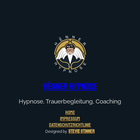
Hènner Hypnose
Hypnose, Trauerbegleitung, Coaching
HOME
Impressum
Datenschutzrichtlinie
Stevie Stinner
Designed by