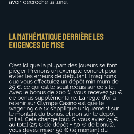
avoir décroché la lune.
La mathématique derrière les
exigences de mise
C’est ici que la plupart des joueurs se font
piéger. Prenons un exemple concret pour
éviter les erreurs de débutant. Imaginons
que vous effectuiez un dépôt minimum de
25 €, ce qui est le seuil requis sur ce site.
Avec le bonus de 200 %, vous recevez 50 €
de bonus supplémentaire. La règle d’or à
retenir sur Olympe Casino est que le
wagering de 1x s’applique uniquement sur
le montant du bonus, et non sur le dépôt
initial. Cela change tout. Si vous aviez 75 €
au total (25 € de dépôt + 50 € de bonus),
vous devez miser 50 € (le montant du