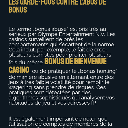
Les garde-fous contre l’abus de
bonus
Le terme „bonus abuse“ est pris très au
sérieux par Olympe Entertainment N.V. Les
casinos surveillent de près les
comportements qui s’écartent de la norme.
Cela inclut, par exemple, le fait de créer
plusieurs comptes pour profiter plusieurs
bonus de bienvenue
fois du même
casino
, ou de pratiquer le „bonus hunting“
de manière abusive en alternant entre des
jeux à très faible volatilité pour remplir le
wagering sans prendre de risques. Ces
pratiques sont détectées par des
algorithmes sophistiqués qui analysent vos
habitudes de jeu et vos adresses IP.
Il est également important de noter que
l’utilisation de comptes de membres de la