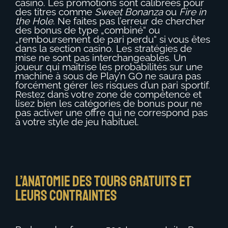
casino. Les promotions sont calibrées pour
des titres comme
Sweet Bonanza
ou
Fire in
the Hole
. Ne faites pas l’erreur de chercher
des bonus de type „combiné“ ou
„remboursement de pari perdu“ si vous êtes
dans la section casino. Les stratégies de
mise ne sont pas interchangeables. Un
joueur qui maîtrise les probabilités sur une
machine à sous de Play’n GO ne saura pas
forcément gérer les risques d’un pari sportif.
Restez dans votre zone de compétence et
lisez bien les catégories de bonus pour ne
pas activer une offre qui ne correspond pas
à votre style de jeu habituel.
L’anatomie des tours gratuits et
leurs contraintes