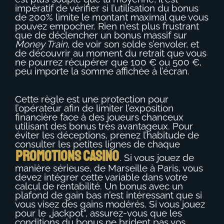
impératif de vérifier si l’utilisation du bonus
de 200% limite le montant maximal que vous
pouvez empocher. Rien n’est plus frustrant
que de déclencher un bonus massif sur
Money Train
, de voir son solde s’envoler, et
de découvrir au moment du retrait que vous
ne pourrez récupérer que 100 € ou 500 €,
peu importe la somme affichée à l’écran.
Cette règle est une protection pour
l’opérateur afin de limiter l’exposition
financière face à des joueurs chanceux
utilisant des bonus très avantageux. Pour
éviter les déceptions, prenez l’habitude de
consulter les petites lignes de chaque
promotions casino
. Si vous jouez de
manière sérieuse, de Marseille à Paris, vous
devez intégrer cette variable dans votre
calcul de rentabilité. Un bonus avec un
plafond de gain bas n’est intéressant que si
vous visez des gains modérés. Si vous jouez
pour le „jackpot“, assurez-vous que les
conditions du bonus ne brident pas vos