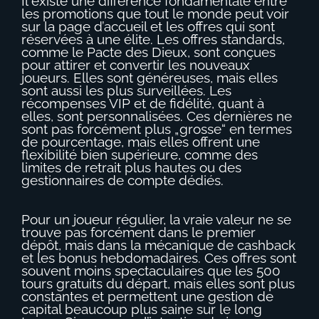
Il existe une différence fondamentale entre
les promotions que tout le monde peut voir
sur la page d’accueil et les offres qui sont
réservées à une élite. Les offres standards,
comme le Pacte des Dieux, sont conçues
pour attirer et convertir les nouveaux
joueurs. Elles sont généreuses, mais elles
sont aussi les plus surveillées. Les
récompenses VIP et de fidélité, quant à
elles, sont personnalisées. Ces dernières ne
sont pas forcément plus „grosse“ en termes
de pourcentage, mais elles offrent une
flexibilité bien supérieure, comme des
limites de retrait plus hautes ou des
gestionnaires de compte dédiés.
Pour un joueur régulier, la vraie valeur ne se
trouve pas forcément dans le premier
dépôt, mais dans la mécanique de cashback
et les bonus hebdomadaires. Ces offres sont
souvent moins spectaculaires que les 500
tours gratuits du départ, mais elles sont plus
constantes et permettent une gestion de
capital beaucoup plus saine sur le long