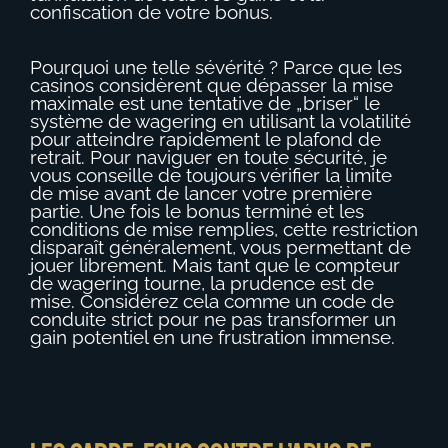
confiscation de votre bonus.
Pourquoi une telle sévérité ? Parce que les
casinos considèrent que dépasser la mise
maximale est une tentative de „briser“ le
système de wagering en utilisant la volatilité
pour atteindre rapidement le plafond de
retrait. Pour naviguer en toute sécurité, je
vous conseille de toujours vérifier la limite
de mise avant de lancer votre première
partie. Une fois le bonus terminé et les
conditions de mise remplies, cette restriction
disparaît généralement, vous permettant de
jouer librement. Mais tant que le compteur
de wagering tourne, la prudence est de
mise. Considérez cela comme un code de
conduite strict pour ne pas transformer un
gain potentiel en une frustration immense.