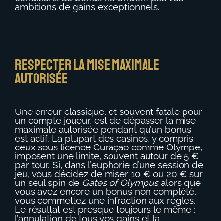
ambitions de gains exceptionnels.
Respecter la mise maximale
autorisée
Une erreur classique, et souvent fatale pour
un compte joueur, est de dépasser la mise
maximale autorisée pendant qu’un bonus
est actif. La plupart des casinos, y compris
ceux sous licence Curaçao comme Olympe,
imposent une limite, souvent autour de 5 €
par tour. Si, dans l’euphorie d’une session de
jeu, vous décidez de miser 10 € ou 20 € sur
un seul spin de
Gates of Olympus
alors que
vous avez encore un bonus non complété,
vous commettez une infraction aux règles.
Le résultat est presque toujours le même :
l’annulation de tous vos gains et la