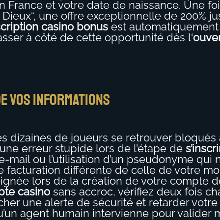
 France et votre date de naissance. Une fo
es Dieux“, une offre exceptionnelle de 200%
scription casino bonus
est automatiquement li
ser à côté de cette opportunité dès l‘
ouve
 de vos informations
 des dizaines de joueurs se retrouver bloqué
une erreur stupide lors de l’étape de
s’inscr
e-mail ou l’utilisation d’un pseudonyme qui n
 facturation différente de celle de votre mo
ignée lors de la création de votre compte do
pte casino
sans accroc, vérifiez deux fois c
her une alerte de sécurité et retarder votr
qu’un agent humain intervienne pour valide