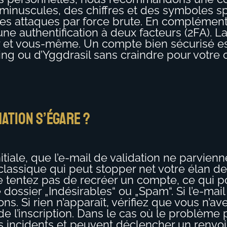
 minuscules, des chiffres et des symboles s
les attaques par force brute. En complémen
e authentification à deux facteurs (2FA). L
r et vous-même. Un compte bien sécurisé est
 ou d’Yggdrasil sans craindre pour votre c
mation s’égare ?
nitiale, que l’e-mail de validation ne parvie
classique qui peut stopper net votre élan de
 tentez pas de recréer un compte, ce qui p
re dossier „Indésirables“ ou „Spam“. Si l’e-m
. Si rien n’apparaît, vérifiez que vous n’a
 de l’inscription. Dans le cas où le problèm
es incidents et peuvent déclencher un renvoi