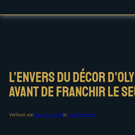
Zum
Inhalt
springen
L’envers du décor d’Oly
avant de franchir le se
Verfasst von
support_admin
in
Uncategorized